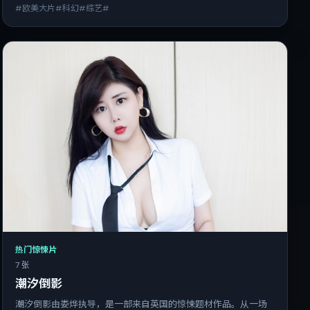
#欧美大片#科幻#综艺#
热门惊悚片
7 张
潮汐倒影
潮汐倒影由娄烨执导，是一部来自英国的惊悚题材作品。从一场