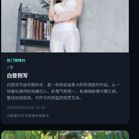
热门惊悚片
3 张
白昼侧写
白昼侧写由毕赣执导，是一部来自加拿大的惊悚题材作品。从一
场看似偶然的相遇切入，影像气质统一，色调随剧情冷暖迁移。
整体完成度高，可作为同类型的观赏范本。
2836
219
2022-11-11
#欧美大片#惊悚#电影#