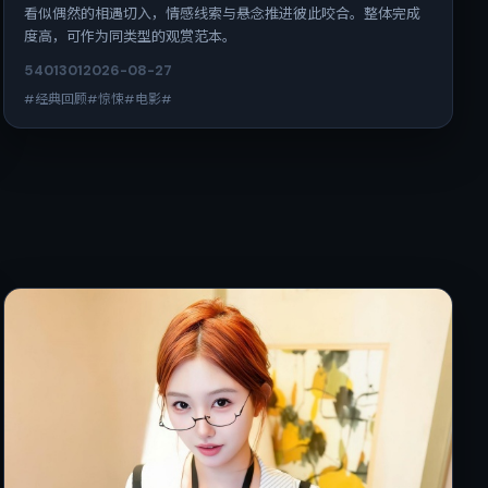
看似偶然的相遇切入，情感线索与悬念推进彼此咬合。整体完成
度高，可作为同类型的观赏范本。
5401
301
2026-08-27
#经典回顾#惊悚#电影#