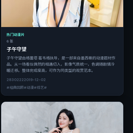
热门动漫片
6 张
子午守望
子午守望由格蕾塔·葛韦格执导，是一部来自墨西哥的动漫题材作
品。从一场看似偶然的相遇切入，影像气质统一，色调随剧情冷
暖迁移。整体完成度高，可作为同类型的观赏范本。
2830
222
2019-12-02
#经典回顾#动漫#综艺#