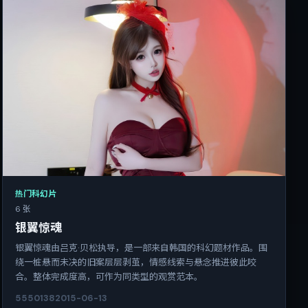
热门科幻片
6 张
银翼惊魂
银翼惊魂由吕克·贝松执导，是一部来自韩国的科幻题材作品。围
绕一桩悬而未决的旧案层层剥茧，情感线索与悬念推进彼此咬
合。整体完成度高，可作为同类型的观赏范本。
5550
138
2015-06-13