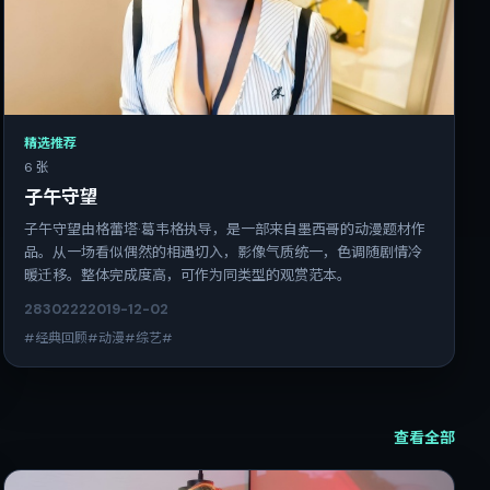
精选推荐
6 张
子午守望
子午守望由格蕾塔·葛韦格执导，是一部来自墨西哥的动漫题材作
品。从一场看似偶然的相遇切入，影像气质统一，色调随剧情冷
暖迁移。整体完成度高，可作为同类型的观赏范本。
2830
222
2019-12-02
#经典回顾#动漫#综艺#
查看全部