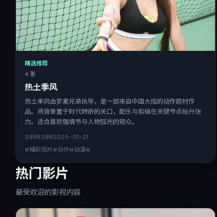
精选推荐
4 张
热土季风
热土季风由罗素兄弟执导，是一部来自中国大陆的动作题材作
品。将背景置于时代转折的关口，配乐与剪辑在关键节点抬升张
力。适合喜欢强情节与人物弧光的观众。
2998
299
2025-01-21
#精彩短片#动作#动漫#
热门影片
最受欢迎的影视内容