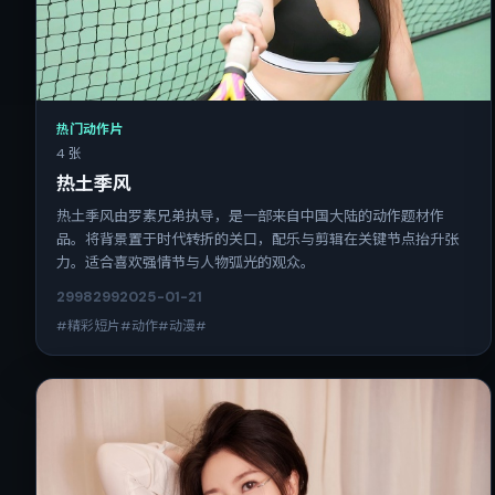
热门动作片
4 张
热土季风
热土季风由罗素兄弟执导，是一部来自中国大陆的动作题材作
品。将背景置于时代转折的关口，配乐与剪辑在关键节点抬升张
力。适合喜欢强情节与人物弧光的观众。
2998
299
2025-01-21
#精彩短片#动作#动漫#