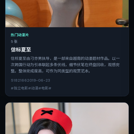
热门动漫片
5 张
信标夏至
信标夏至由刁亦男执导，是一部来自越南的动漫题材作品。以一
次跨国行动为引串联起多条伏线，细节伏笔在终盘回收，观感完
整。整体完成度高，可作为同类型的观赏范本。
5182
166
2019-06-23
#独立电影#动漫#电影#