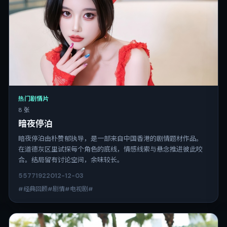
热门剧情片
8 张
暗夜停泊
暗夜停泊由朴赞郁执导，是一部来自中国香港的剧情题材作品。
在道德灰区里试探每个角色的底线，情感线索与悬念推进彼此咬
合。结局留有讨论空间，余味较长。
5577
192
2012-12-03
#经典回顾#剧情#电视剧#