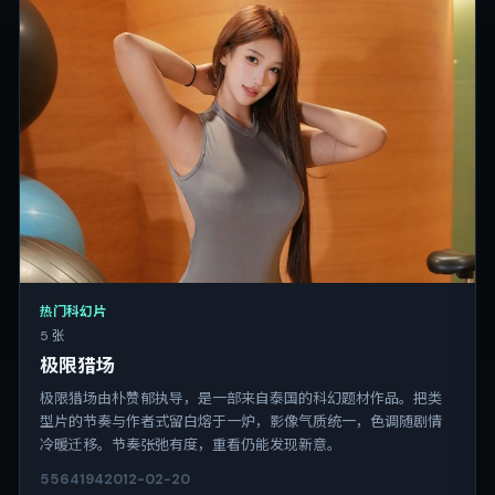
热门科幻片
5 张
极限猎场
极限猎场由朴赞郁执导，是一部来自泰国的科幻题材作品。把类
型片的节奏与作者式留白熔于一炉，影像气质统一，色调随剧情
冷暖迁移。节奏张弛有度，重看仍能发现新意。
5564
194
2012-02-20