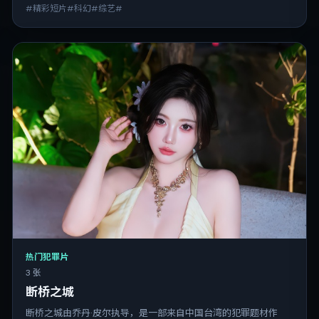
#精彩短片#科幻#综艺#
热门犯罪片
3 张
断桥之城
断桥之城由乔丹·皮尔执导，是一部来自中国台湾的犯罪题材作