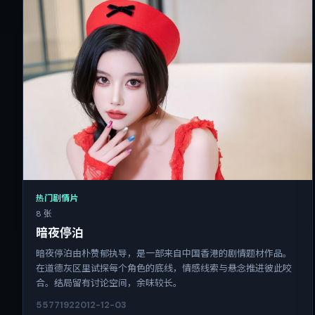
热门剧情片
8 张
暗夜停泊
暗夜停泊由朴赞郁执导，是一部来自中国香港的剧情题材作品。
在道德灰区里试探每个角色的底线，情感线索与悬念推进彼此咬
合。结局留有讨论空间，余味较长。
5577
192
2012-12-03