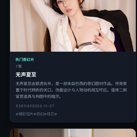
热门奇幻片
7 张
无声夏至
无声夏至由管虎执导，是一部来自巴西的奇幻题材作品。将背景
置于时代转折的关口，场面设计与人物动机相互呼应。值得二刷
留意道具与构图中的暗示。
5261
143
2022-11-27
#精彩短片#奇幻#综艺#